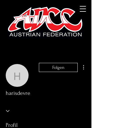
Weitere Optionen
Folgen
harisdevre
harisdevre
Profil