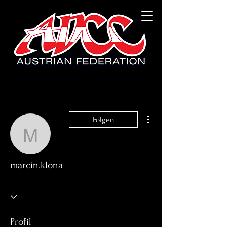
Weitere Optionen
Folgen
marcin.klona
marcin.klona
Profil