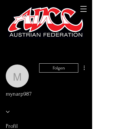
Weitere Optionen
Folgen
mynarp987
mynarp987
Profil