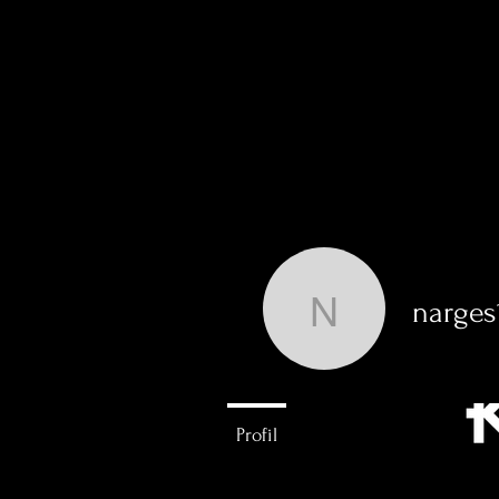
S
narges
narges19
0
Follower
Profil