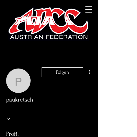
Weitere Optionen
Folgen
paukretsch
paukretsch
Profil